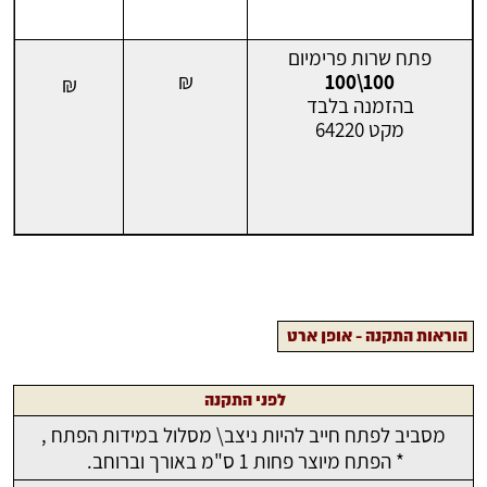
פתח שרות פרימיום
₪
100\100
₪
בהזמנה בלבד
מקט 64220
למחירי חומרי שפכטל לחץ כאן תאריך עדכון אחרון -4.6.2תאריך עדכון
אחרון -4.6.2025025
הוראות התקנה - אופן ארט
לפני התקנה
מסביב לפתח חייב להיות ניצב\ מסלול במידות הפתח ,
* הפתח מיוצר פחות 1 ס"מ באורך וברוחב.