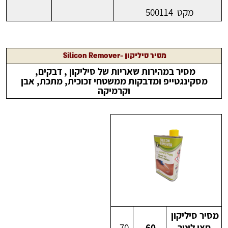
מקט 500114
מסיר סיליקון -Silicon Remover
מסיר במהירות שאריות של סיליקון , דבקים,
מסקינגטייפ ומדבקות ממשטחי זכוכית, מתכת, אבן
וקרמיקה
מסיר סיליקון
חצי ליטר
60
70