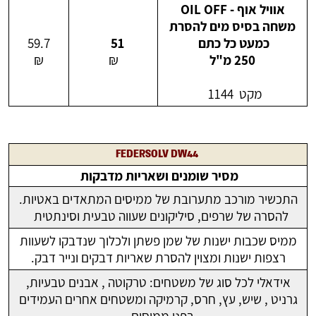
אוויל אוף - OIL OFF
משחה בסיס מים להסרת
כמעט כל כתם
51
59.7
250 מ"ל
₪
₪
מקט 1144
FEDERSOLV DW44
מסיר שומנים ושאריות מדבקות
התכשיר מורכב מתערובת של ממיסים המתאדים באטיות.
להסרה של שרפים, סיליקונים שעווה טבעית וסינתטית
ממיס שכבות ישנות של שמן פשתן ולכלוך שנדבקו לשעוות
רצפות ישנות ומצוין להסרת שאריות דבקים ונייר דבק.
אידאלי לכל סוג של משטחים: טרקוטה , אבנים טבעיות,
גרניט , שיש, עץ, חרס, קרמיקה ומשטחים אחרים העמידים